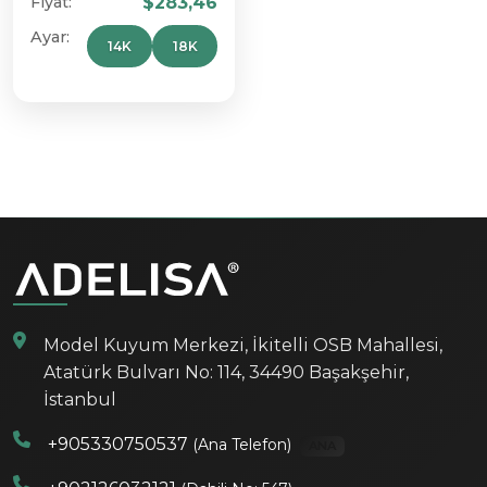
Fiyat:
$283,46
Ayar:
14K
18K
Model Kuyum Merkezi, İkitelli OSB Mahallesi,
Atatürk Bulvarı No: 114, 34490 Başakşehir,
İstanbul
+905330750537
(Ana Telefon)
ANA