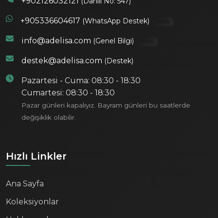
+902126032121
(Dahili No: 547)
+905336604617
(WhatsApp Destek)
ANA
info@adelisa.com
(Genel Bilgi)
ANA
destek@adelisa.com
(Destek)
Pazartesi - Cuma: 08:30 - 18:30
Cumartesi: 08:30 - 18:30
Pazar günleri kapalıyız. Bayram günleri bu saatlerde
değişiklik olabilir.
Hızlı Linkler
Ana Sayfa
Koleksiyonlar