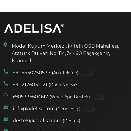
Model Kuyum Merkezi, İkitelli OSB Mahallesi,
Atatürk Bulvarı No: 114, 34490 Başakşehir,
İstanbul
+905330750537
(Ana Telefon)
ANA
+902126032121
(Dahili No: 547)
+905336604617
(WhatsApp Destek)
ANA
info@adelisa.com
(Genel Bilgi)
ANA
destek@adelisa.com
(Destek)