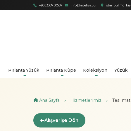
+905330750537
info@adelisa.com
İstanbul, Türkiy
Pırlanta Yüzük
Pırlanta Küpe
Koleksiyon
Yüzük
Ana Sayfa
Hizmetlerimiz
Teslimat
Alışverişe Dön