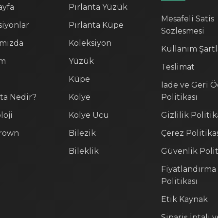
ayfa
Pırlanta Yüzük
Mesafeli Satis
siyonlar
Pırlanta Küpe
Sozlesmesi
mızda
Koleksiyon
Kullanım Şartl
im
Yüzük
Teslimat
Küpe
İade ve Geri 
nta Nedir?
Kolye
Politikası
loji
Kolye Ucu
Gizlilik Politik
rown
Bilezik
Çerez Politika
Bileklik
Güvenlik Polit
Fiyatlandırma
Politikası
Etik Kaynak
Sipariş İptali 