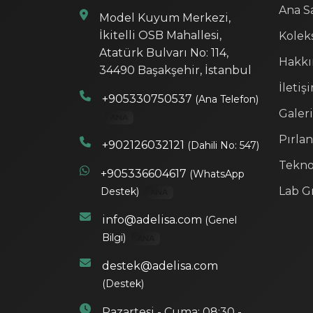
Ana S
Model Kuyum Merkezi,
İkitelli OSB Mahallesi,
Kolek
Atatürk Bulvarı No: 114,
Hakkı
34490 Başakşehir, İstanbul
İletiş
+905330750537
(Ana Telefon)
Galeri
ANA
Pırla
+902126032121
(Dahili No: 547)
Tekno
+905336604617
(WhatsApp
Lab G
Destek)
ANA
info@adelisa.com
(Genel
Bilgi)
ANA
destek@adelisa.com
(Destek)
Pazartesi - Cuma: 08:30 -