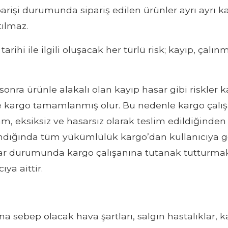
iparişi durumunda sipariş edilen ürünler ayrı ayrı
tılmaz.
arihi ile ilgili oluşacak her türlü risk; kayıp, çalı
ra ürünle alakalı olan kayıp hasar gibi riskler ka
de kargo tamamlanmış olur. Bu nedenle kargo çalış
tam, eksiksiz ve hasarsız olarak teslim edildiğin
alındığında tüm yükümlülük kargo’dan kullanıcıya g
sar durumunda kargo çalışanına tutanak tutturm
ıya aittir.
a sebep olacak hava şartları, salgın hastalıklar,