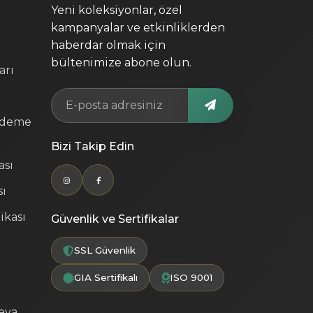
Yeni koleksiyonlar, özel
kampanyalar ve etkinliklerden
haberdar olmak için
bültenimize abone olun.
arı
Ödeme
Bizi Takip Edin
ası
sı
ikası
Güvenlik ve Sertifikalar
SSL Güvenlik
GIA Sertifikalı
ISO 9001
veya