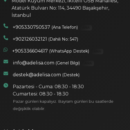
Model Kuyum Merkezi, İkitelli OSB Mahallesi,
Atatürk Bulvarı No: 114, 34490 Başakşehir,
İstanbul
+905330750537
(Ana Telefon)
ANA
+902126032121
(Dahili No: 547)
+905336604617
(WhatsApp Destek)
ANA
info@adelisa.com
(Genel Bilgi)
ANA
destek@adelisa.com
(Destek)
Pazartesi - Cuma: 08:30 - 18:30
Cumartesi: 08:30 - 18:30
Pazar günleri kapalıyız. Bayram günleri bu saatlerde
değişiklik olabilir.