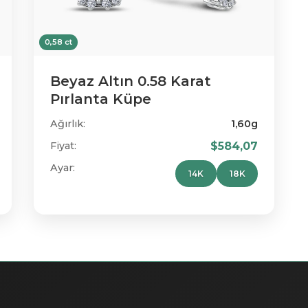
0,58 ct
Beyaz Altın 0.58 Karat
Pırlanta Küpe
Ağırlık:
1,60g
Fiyat:
$584,07
Ayar:
14K
18K