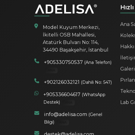
Hızlı
Ana S
Model Kuyum Merkezi,
İkitelli OSB Mahallesi,
Kolek
Atatürk Bulvarı No: 114,
Hakkı
34490 Başakşehir, İstanbul
İletiş
+905330750537
(Ana Telefon)
Galeri
ANA
Pırla
+902126032121
(Dahili No: 547)
Tekno
+905336604617
(WhatsApp
Lab G
Destek)
ANA
info@adelisa.com
(Genel
Bilgi)
ANA
destek@adelisa.com