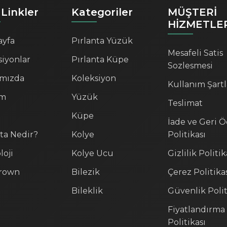
 Linkler
Kategoriler
MÜŞTERİ
HİZMETLE
ayfa
Pırlanta Yüzük
Mesafeli Satis
siyonlar
Pırlanta Küpe
Sozlesmesi
mızda
Koleksiyon
Kullanım Şartl
im
Yüzük
Teslimat
Küpe
İade ve Geri 
nta Nedir?
Kolye
Politikası
loji
Kolye Ucu
Gizlilik Politik
rown
Bilezik
Çerez Politika
Bileklik
Güvenlik Polit
Fiyatlandırma
Politikası