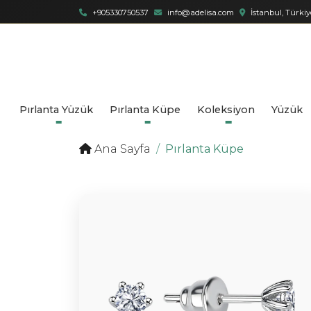
+905330750537
info@adelisa.com
İstanbul, Türkiy
Pırlanta Yüzük
Pırlanta Küpe
Koleksiyon
Yüzük
Ana Sayfa
Pırlanta Küpe