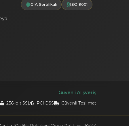
GIA Sertifikalı
ISO 9001
veya
i
Güvenli Alışveriş
256-bit SSL
PCI DSS
Güvenli Teslimat
artları
|
Gizlilik Politikası
|
Çerez Politikası
|
KVKK