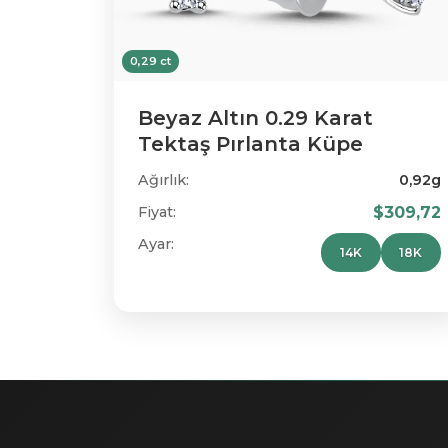
0,29 ct
Beyaz Altın 0.29 Karat
Tektaş Pırlanta Küpe
Ağırlık:
0,92g
Fiyat:
$309,72
Ayar:
14K
18K