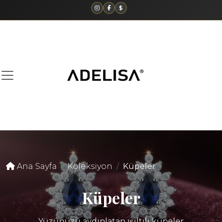
$
Ana Sayfa
Koleksiyon
Küpeler
Küpeler
Yüzünüzü aydınlatan ışıltılı küpeler