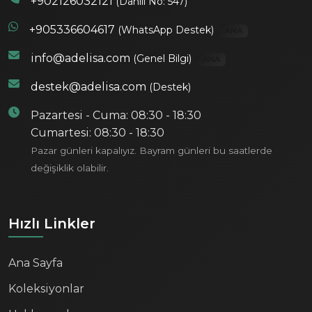
+902126032121
(Dahili No: 547)
+905336604617
(WhatsApp Destek)
ANA
info@adelisa.com
(Genel Bilgi)
ANA
destek@adelisa.com
(Destek)
Pazartesi - Cuma: 08:30 - 18:30
Cumartesi: 08:30 - 18:30
Pazar günleri kapalıyız. Bayram günleri bu saatlerde
değişiklik olabilir.
Hızlı Linkler
Ana Sayfa
Koleksiyonlar