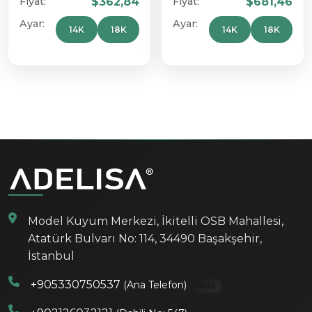
Fiyat:
$362,84
Fiyat:
$681,46
Ayar:
Ayar:
14K
18K
14K
18K
Model Kuyum Merkezi, İkitelli OSB Mahallesi,
Atatürk Bulvarı No: 114, 34490 Başakşehir,
İstanbul
+905330750537
(Ana Telefon)
ANA