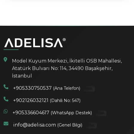
Model Kuyum Merkezi, İkitelli OSB Mahallesi,
Atatürk Bulvarı No: 114, 34490 Başakşehir,
İstanbul
+905330750537
(Ana Telefon)
ANA
+902126032121
(Dahili No: 547)
+905336604617
(WhatsApp Destek)
ANA
info@adelisa.com
(Genel Bilgi)
ANA