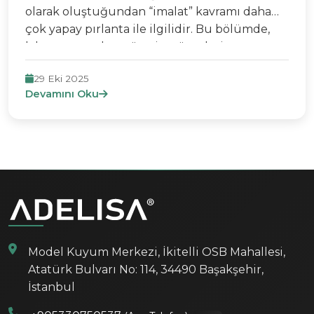
olarak oluştuğundan “imalat” kavramı daha
çok yapay pırlanta ile ilgilidir. Bu bölümde,
laboratuvar elmas üretim süreçleri,
teknolojileri, avantajları ve sınırlamaları
29 Eki 2025
incelenecektir.
Devamını Oku
Model Kuyum Merkezi, İkitelli OSB Mahallesi,
Atatürk Bulvarı No: 114, 34490 Başakşehir,
İstanbul