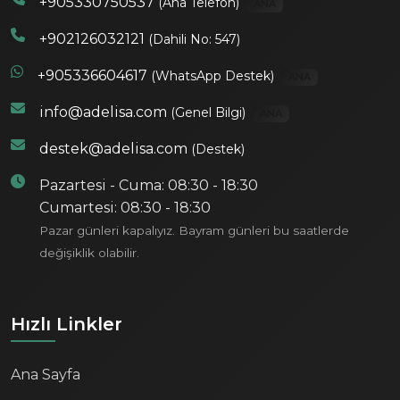
+905330750537
(Ana Telefon)
ANA
+902126032121
(Dahili No: 547)
+905336604617
(WhatsApp Destek)
ANA
info@adelisa.com
(Genel Bilgi)
ANA
destek@adelisa.com
(Destek)
Pazartesi - Cuma: 08:30 - 18:30
Cumartesi: 08:30 - 18:30
Pazar günleri kapalıyız. Bayram günleri bu saatlerde
değişiklik olabilir.
Hızlı Linkler
Ana Sayfa